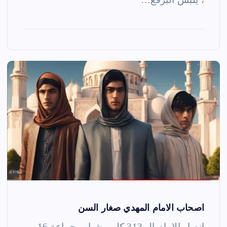
اصحاب الامام المهدي صغار السن
انصار الامام ال 313 كلهم شباب جماعة 16