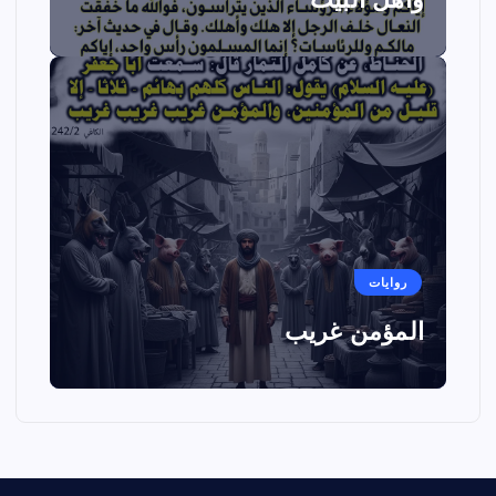
روايات
المؤمن غريب