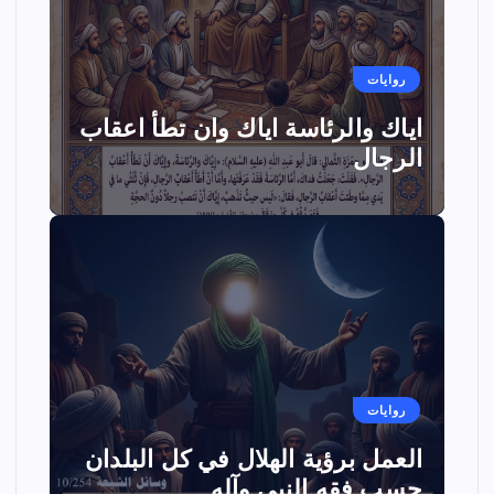
روايات
اياك والرئاسة اياك وان تطأ اعقاب
الرجال
روايات
العمل برؤية الهلال في كل البلدان
حسب فقه النبي وآله