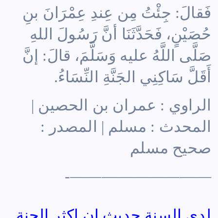
فَقالَ: جِئْتُ مِن عِندِ عِمْرَانَ بنِ
حُصَيْنٍ، فَحَدَّثَنَا أنَّ رَسُولَ اللهِ
صَلَّى اللَّهُ عليه وَسَلَّمَ، قالَ: إنَّ
أَقَلَّ سَاكِنِي الجَنَّةِ النِّسَاءُ.
الراوي : عمران بن الحصين |
المحدث : مسلم | المصدر :
صحيح مسلم
—————————-
لدى السنة حديث ان اكثر الجنة