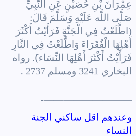
عِمْرَانَ بْنِ حُصَيْنٍ عَنِ النَّبِيِّ
صَلَّى اللَّه عَلَيْهِ وَسَلَّمَ قَالَ:
(اطَّلَعْتُ فِي الْجَنَّةِ فَرَأَيْتُ أَكْثَرَ
أَهْلِهَا الْفُقَرَاءَ وَاطَّلَعْتُ فِي النَّارِ
فَرَأَيْتُ أَكْثَرَ أَهْلِهَا النِّسَاء)َ. رواه
البخاري 3241 ومسلم 2737 .
—————————-
وعندهم اقل ساكني الجنة
النساء