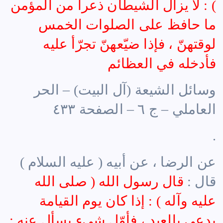
) : لا يزال الشيطان ذعراً من المؤمن
ما حافظ على الصلوات الخمس
لوقتهنّ ، فإذا ضيّعهنّ تجرّأ عليه
فأدخله في العظائم
وسائل الشيعة (آل البيت) – الحر
العاملي – ج ٦ – الصفحة ٤٣٣
.
عن الرضا ، عن أبيه ( عليه السلام )
قال :
قال رسول الله ( صلى الله
عليه وآله ) : إذا كان يوم القيامة
يدعى بالعبد ، فأوّل شيء يسأل عنه :