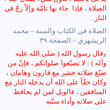
الصلاة ، فإذا جاء بها تامّة وإلاّ زجّ في
النار
.
الصلاة في الكتاب والسنة – محمد
الريشهري – الصفحة ٣٩
و
قال رسول الله ( صلى الله عليه
وآله ) : لا تضيّعوا صلواتكم ، فإنّ من
ضيّغ صلاته حشر مع قارون وهامان ،
وكان حقّاً على الله أن يدخله النار مع
المنافقين ، فالويل لمن لم يحافظ
على صلاته وأداء سنّته