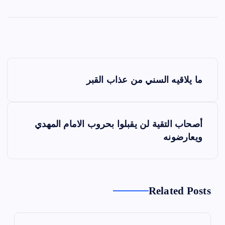
ت
ما يلاقيه السني من عذاب القبر
ص
فّ
ح
أصحاب التقية لن يقبلوا بحروب الامام المهدي
ا
ويعارضونه
ل
م
ق
ا
Related Posts
ل
ا