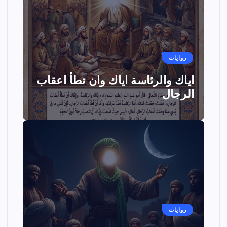
روايات
اياك والرئاسة اياك وان تطأ اعقاب
الرجال
روايات