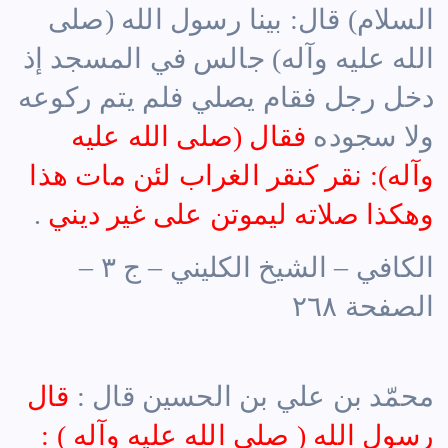
السلام) قال: بينا رسول الله (صلى
الله عليه وآله) جالس في المسجد إذ
دخل رجل فقام يصلي فلم يتم ركوعه
ولا سجوده
فقال (صلى الله عليه
وآله): نقر كنقر الغراب لئن مات هذا
وهكذا صلاته ليموتن على غير ديني
.
الكافي – الشيخ الكليني – ج ٣ –
الصفحة ٢٦٨
محمّد بن علي بن الحسين قال :
قال
رسول الله ( صلى الله عليه وآله ) :