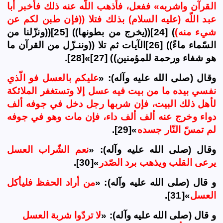
القرآن واشربه» ففعل، فأذهب اللّه عنه ذلك فأخبر أبا
عبد اللّه (عليه السلام) بذلك فتلا ((فإن طبن لكم عن
شيء منه)
) [24]((يخرج من بطونها)) [25]((ونزّلنا من
السّماء ماءً)) [26]الآيات ثم تلا ((وننـزّل من القرآن ما
هو شفاء ورحمة للمؤمنين)) [27]»[28].
وقال (صلى الله عليه وآله): «
عليكم بالعسل فو الّذي
نفسي بيده ما من بيت فيه عسل إلا وتستغفر الملائكة
لأهل ذلك البيت، فإن شربها رجل دخل في جوفه ألف
دواء وخرج عنه ألف ألف داء، فإن مات وهو في جوفه
لم تمسّ النّار جسده
»[29].
وقال (صلى الله عليه وآله): «
نعم الشّراب العسل
يرعى القلب ويذهب برد الصّدر
»[30].
و قال (صلى الله عليه وآله): «
من أراد الحفظ فليأكل
العسل
»[31].
و قال (صلى الله عليه وآله): «
لا تردّوا شربة العسل