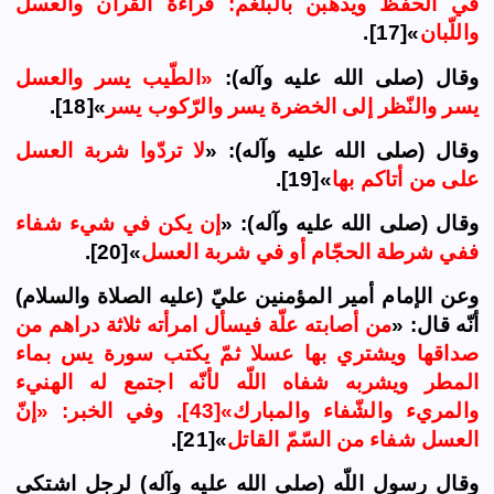
في الحفظ ويذهبن بالبلغم: قراءة القرآن والعسل
واللّبان
»[17].
وقال (صلى الله عليه وآله):
«الطّيب يسر والعسل
يسر والنّظر إلى الخضرة يسر والرّكوب يسر
»[18].
وقال (صلى الله عليه وآله): «
لا تردّوا شربة العسل
على من أتاكم بها
»[19].
وقال (صلى الله عليه وآله): «
إن يكن في شيء شفاء
ففي شرطة الحجّام أو في شربة العسل
»[20].
وعن
الإمام
أمير المؤمنين عليّ (عليه
الصلاة و
السلام)
أنّه قال: «
من أصابته علّة فيسأل امرأته ثلاثة دراهم من
صداقها ويشتري بها عسلا ثمّ يكتب سورة يس بماء
المطر ويشربه شفاه اللّه لأنّه اجتمع له الهني‏ء
والمري‏ء والشّفاء والمبارك»[43]. وفي الخبر: «إنّ
العسل شفاء من السّمّ القاتل
»[21].
وقال رسول اللّه (صلى الله عليه وآله) لرجل اشتكى