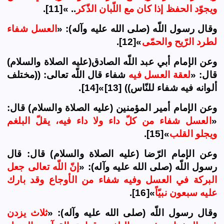
ويجوّد الحفظ إذا كان مع اللّبان الذّكر
.. »[11].
وقال رسول اللّه (صلى الله عليه وآله): «
العسل شفاء
لطرد الرّيح والحمّى
»[12].
وعن
الإمام
أبي عبد اللّه الصادق(عليه
الصلاة و
السلام)
قال: «
لعقة العسل فيه
شفاء قال اللّه تعالى: ((مختلف
ألوانه فيه شفاء للنّاس)) [13]»[14].
وعن
الإمام
أمير المؤمنين (عليه
الصلاة و
السلام) قال:
«
العسل شفاء من كلّ داء ولا داء فيه، يقلّ البلغم
ويجلو القلب
»[15].
وعن
الإمام
الرّضا (عليه
الصلاة و
السلام) قال: قال
رسول اللّه (صلى الله عليه وآله): «
إنّ اللّه تعالى جعل
البركة في العسل وفيه شفاء من الأوجاع وقد بارك
عليه سبعون نبيّاً
»[16].
وقال رسول اللّه (صلى الله عليه وآله): «
ثلاث يزدن