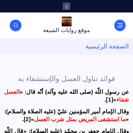
موقع روايات الشيعة
الصفحة الرئيسية
فوائد تناول العسل والإستشفاء به
عن رسول اللّه (صلى الله عليه وآله) أنّه قال: «
العسل
شفاء
»[1].
وقال الإمام أمير المؤمنين عليّ (عليه الصلاة والسلام):
«
ما استشفى المريض بمثل شرب العسل
»[2].
وقال الإمام جعفر بن محمّد (عليه السلام): «قال اللّه