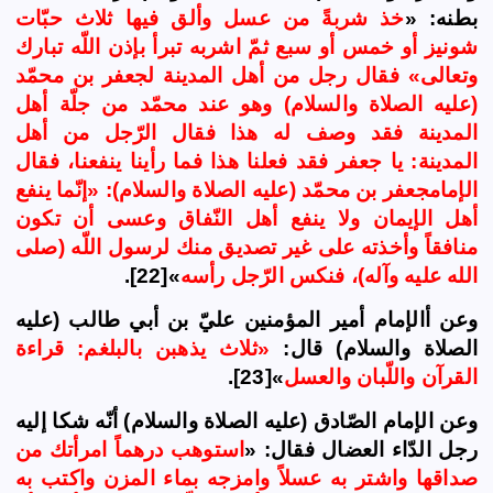
بطنه: «
خذ شربةً من عسل وألق فيها ثلاث حبّات
شونيز أو خمس أو سبع ثمّ اشربه تبرأ بإذن اللّه تبارك
وتعالى» فقال رجل من أهل المدينة لجعفر بن محمّد
(عليه
الصلاة و
السلام) وهو عند محمّد من جلّة أهل
المدينة فقد وصف له هذا فقال الرّجل من أهل
المدينة: يا جعفر فقد فعلنا هذا فما رأينا ينفعنا، فقال
الإمامجعفر بن محمّد (عليه
الصلاة و
السلام): «إنّما ينفع
أهل الإيمان ولا ينفع أهل النّفاق وعسى أن تكون
منافقاً وأخذته على غير تصديق منك لرسول اللّه (صلى
الله عليه وآله)، فنكس الرّجل رأسه
»[22].
وعن أ
الإمام
أمير المؤمنين عليّ بن أبي طالب (عليه
الصلاة و
السلام) قال:
«ثلاث يذهبن بالبلغم: قراءة
القرآن واللّبان والعسل
»[23].
وعن
الإمام
الصّادق (عليه
الصلاة و
السلام) أنّه شكا إليه
رجل الدّاء العضال فقال: «
استوهب درهماً امرأتك من
صداقها واشتر به عسلاً وامزجه بماء المزن واكتب به