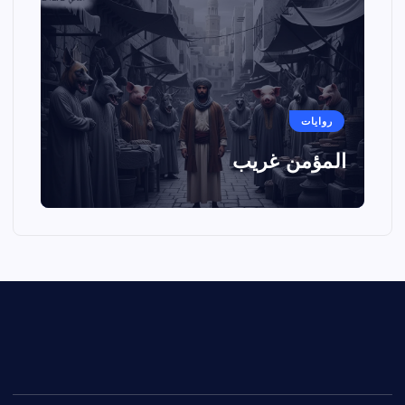
روايات
المؤمن غريب