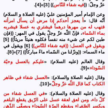
عزّ وجلّ: ((
فيه شفاء للنّاس
)) [3]»[4].
وعن
الإمام
أمير المؤمنين عليّ (عليه
الصلاة و
السلام)
أنّه قال: «
أ يعجز أحدكم إذا مرض أن يسأل امرأته
فتهب له من مهرها درهماً فيشتري به عسلا فيشربه
بماء السّماء
، فإنّ اللّه عزّ وجلّ يقول في المهر: ((فإن
طبن لكم عن شيء منه نفساً فكلوه هنيئاً مريئاً)) [5]
ويقول في العسل: ((فيه شفاء للنّاس)
) [6] ويقول في
ماء السماء: ((ونزّلنا من السّماء ماءً مباركاً)) [7]»[8].
وقال العالم (عليه السلام): «
عليكم بالعسل وحبّة
السّوداء
»[9].
وقال (عليه
الصلاة و
السلام): «
العسل شفاء في ظاهر
الكتاب كما قال اللّه عزّ وجلّ
»[10].
وقال (عليه
الصلاة و
السلام): «
في العسل شفاء من
كلّ داء، ومن لعق لعقة عسل على الرّيق يقطع البلغم
ويكسر الصّفراء ويقطع المرّة السّوداء ويصفّي الذّهن