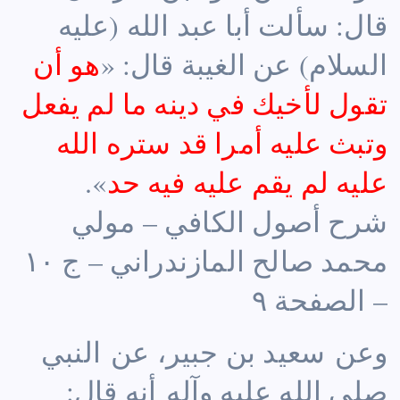
قال: سألت أبا عبد الله (عليه
السلام) عن الغيبة قال: «
هو أن
تقول لأخيك في دينه ما لم يفعل
وتبث عليه أمرا قد ستره الله
عليه لم يقم عليه فيه حد
».
شرح أصول الكافي – مولي
محمد صالح المازندراني – ج ١٠
– الصفحة ٩
وعن سعيد بن جبير، عن النبي
صلى الله عليه وآله أنه قال: