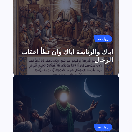
روايات
اياك والرئاسة اياك وان تطأ اعقاب
الرجال
روايات