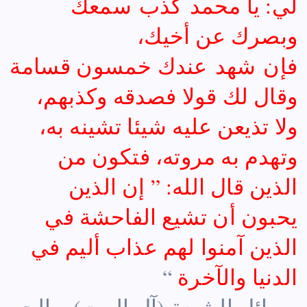
لي: يا محمد كذب سمعك
وبصرك عن أخيك،
فإن شهد عندك خمسون قسامة
وقال لك قولا فصدقه وكذبهم،
ولا تذيعن عليه شيئا تشينه به،
وتهدم به مروته، فتكون من
الذين قال الله: ” إن الذين
يحبون أن تشيع الفاحشة في
الذين آمنوا لهم عذاب أليم في
الدنيا والآخرة
“
وسائل الشيعة (آل البيت) – الحر