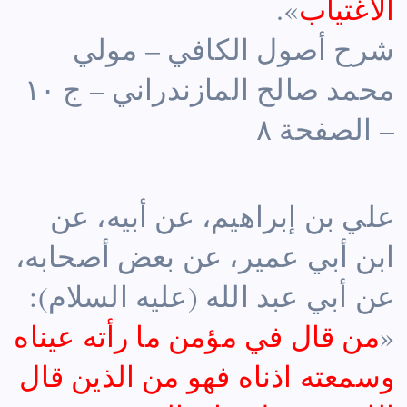
الاغتياب
».
شرح أصول الكافي – مولي
محمد صالح المازندراني – ج ١٠
– الصفحة ٨
علي بن إبراهيم، عن أبيه، عن
ابن أبي عمير، عن بعض أصحابه،
عن أبي عبد الله (عليه السلام):
«
من قال في مؤمن ما رأته عيناه
وسمعته اذناه فهو من الذين قال