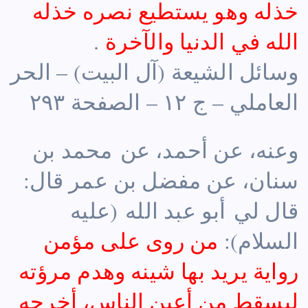
خذله وهو يستطيع نصره خذله
الله في الدنيا والآخرة
.
وسائل الشيعة (آل البيت) – الحر
العاملي – ج ١٢ – الصفحة ٢٩٣
وعنه، عن أحمد، عن محمد بن
سنان، عن مفضل بن عمر قال:
قال لي أبو عبد الله (عليه
السلام):
من روى على مؤمن
رواية يريد بها شينه وهدم مرؤته
ليسقط من أعين الناس، أخرجه