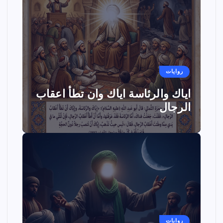
روايات
اياك والرئاسة اياك وان تطأ اعقاب
الرجال
روايات