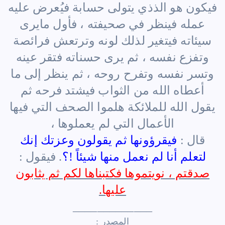
فيكون هو الذذي يتولى حسابة فيُعرض عليه
عمله فينظر في صحيفته ، فأول مايرى
سيئاته فيتغير لذلك لونه وترتعش فرائصة
وتفزع نفسه ، ثم يرى حسناته فتقر عينه
وتسر نفسه وتفرح روحه ، ثم ينظر إلى ما
أعطاه الله من الثواب فيشتد فرحه ثم
يقول الله للملائكة هلموا الصحف التي فيها
الأعمال التي لم يعملوها ،
قال :
فيقرؤونها ثم يقولون وعزتك إنك
لتعلم أنا لم نعمل منها شيئاً !؟
. فيقول :
صدقتم ، نويتموها فكتبناها لكم ثم يثابون
عليها.
_____________
المصدر :