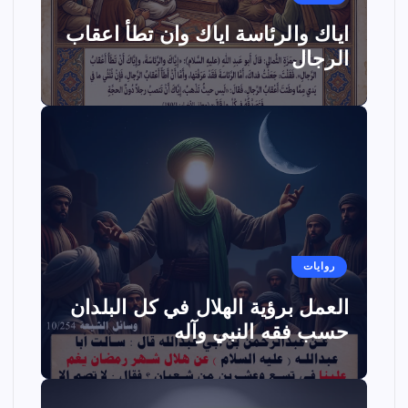
اياك والرئاسة اياك وان تطأ اعقاب
الرجال
روايات
العمل برؤية الهلال في كل البلدان
حسب فقه النبي وآله