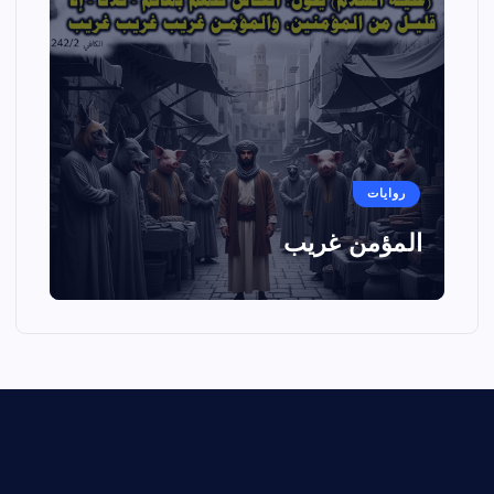
روايات
المؤمن غريب