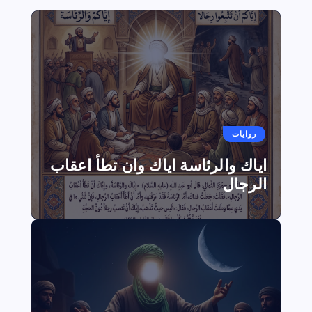
روايات
اياك والرئاسة اياك وان تطأ اعقاب
الرجال