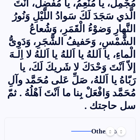
مُجْمِلُ، يا مُنْعِمُ، يا مُفْضِلُ، اَنْتَ
الَّذي سَجَدَ لَكَ سَوادُ اللّيْلِ وَنُورُ
النَّهارِ وَضوْءُ الْقَمَرِ، وَشُعاعُ
الشَّمْسِ، وَحَفيفُ الشَّجَرِ، وَدَوِىُّ
الْماءِ، يا اَللهُ يا اَللهُ يا اَللهُ لا اِلـهَ
إلاّ اَنْتَ وَحْدَكَ لا شَريكَ لَكَ، يا
رَبّاهُ يا اَللهُ، صَلِّ عَلى مُحَمَّد وآلِ
مُحَمَّد وَافْعَلْ بِنا ما اَنْتَ اَهْلُهُ . ثمّ
سل حاجتك .
Other Story