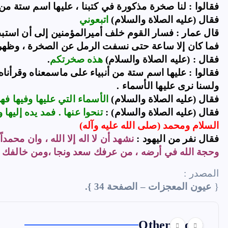
فقالوا : لنا صخرة مذكورة في كتبنا ، عليها اسم ستة من ا
فقال (عليه الصلاة والسلام)
اتبعوني
قال عمار : فسار القوم خلف أميرالمؤمنين إلى أن استبط
فما كان إلا ساعة حتى نسفت الرمل عن الصخرة ، وظهر
فقال : (عليه الصلاة والسلام)
هذه صخرتكم
.
فقالوا : عليها اسم ستة من أنبياء على ماسمعناه وقرأناه 
ولسنا نرى عليها الأسماء .
فقال (عليه الصلاة والسلام)
الأسماء التي
عليها وفيها فه
فقال (عليه الصلاة والسلام) :
تنحوا عنها . فمد يده إليها 
السلام
ومحمد (صلى الله عليه وآله)
فقال نفر من اليهود :
نشهد أن لا اله إلا الله ، وان محمداً
وحجة الله في أرضه ، من عرفك سعد ونجا ،ومن خالفك ضل
المصدر :
{
عيون المعجزات – الصفحة 34
}.
Other Story