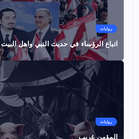
روايات
اتباع الرؤساء في حديث النبي واهل البيت
روايات
المؤمن غريب