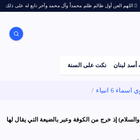
اللهم العن أول ظالم ظلم محمداً وآل محمد وآخر تابع له على ذلك
أسد لبنان
نكت على السنة
 6 انبياء
السلام) إذ خرج من الكوفة وعبر بالضيعة التي يقال لها