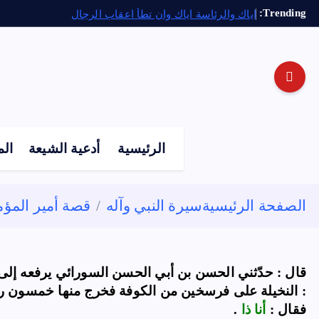
Trending:
اياك والرئاسة اياك وان تطأ اعقاب الرجال
الرئيسية
أدعية الشيعة
الم
الصفحة الرئيسية
سيرة النبي وآله
قصة أمير المؤمني
قال : حدّثني الحسن بن أبي الحسن السورائي يرفعه إلى ع
: النخيلة على فرسخين من الكوفة فخرج منها خمسون رجلاً
فقال :
أنا ذا
.