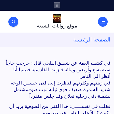
موقع روايات الشيعة
الصفحة الرئيسية
في كشف الغمة عن شفيق البلخي قال : خرجت حاجاً
سنة تسع وأربعين ومائة فنزلت القادسية فبينما أنا
أنظر إلى الناس
في زينتهم وكثرتهم فنظرت إلى فتى حســن الوجه
شديد السمرة ضعيف فوق ثيابه ثوب صوف
مشتمل
بشملة،،في رجليه نعلان وقد جلس منفرداً
فقلت في نفســــي: هذا الفتى من الصوفية يريد أن
يكون كــلاً على الناس في طريقهم