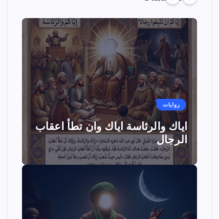
روايات
اياك والرئاسة اياك وان تطأ اعقاب
الرجال