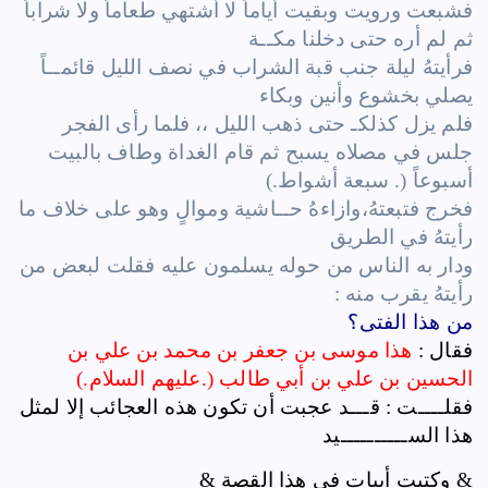
فشبعت ورويت وبقيت أياماً لا أشتهي طعاماً ولا شراباً
ثم لم أره حتى دخلنا مكــة
فرأيتهُ ليلة جنب قبة الشراب في نصف الليل قائمــاً
يصلي بخشوع وأنين وبكاء
فلم يزل كذلكـ حتى ذهب الليل ،، فلما رأى الفجر
جلس في مصلاه يسبح ثم قام الغداة وطاف بالبيت
أسبوعاً (. سبعة أشواط.)
فخرج فتبعتهُ،وازاءهُ حــاشية وموالٍ وهو على خلاف ما
رأيتهُ في الطريق
ودار به الناس من حوله يسلمون عليه فقلت لبعض من
رأيتهُ يقرب منه :
من هذا الفتى؟
فقال :
هذا موسى بن جعفر بن محمد بن علي بن
الحسين بن علي بن أبي طالب (.عليهم السلام.)
فقلــــت : قـــد عجبت أن تكون هذه العجائب إلا لمثل
هذا الســــــــــيد
& وكتبت أبيات في هذا القصة &