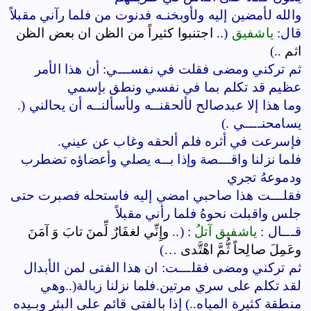
والله لأمضين إليه ولأوبخنـه فدنوت من فلما رآني مقبلاً
قال:
ياشفيق
(..
اجتنبوا كثيراً من الظن ان بعض الظن
اثم
..)
ثم تركني ومضى فقلت في نفســـي: أن هذا الأمر
عظيم قد تكلم بما في نفسي ونطق بإسمي
وما هذا إلا عبدصالح لألحقنــه ولأسألنــه أن يحالني (.
يسامحنــــي .)
فإسرعت في أثره فلم ألحقه وغاب عن عيني.
فلما نزلنا واقـــصة وإذا بــه يصلي وأعضاؤه تضطرب
ودموعهُ تجري
فقلـــت هذا صاحبي امضي إليه فاستحله فصبرت حتى
جلس واقبلت نحوهُ فلما رأني مقبلاً
قـــال :
ياشفيق آتلُ
: (..
وإِنِّي لغفَارٌ لِّمنَ تابَ وَ آمَنَ
وعَمِلَ صالِحاً ثُّمَّ اهْتَّدى
…)
ثم تركني ومضى فقلـــت: ان هذا الفتى لمن الأبدال
لقد تكلم على سري مرتين.فلما نزلنا زبالة(..وهي
منطقة كثيرة المياه..) إذا بالفتى قائم على البئر وبـيده