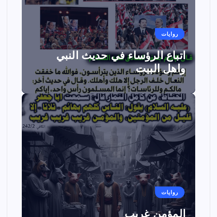
روايات
اتباع الرؤساء في حديث النبي
واهل البيت
روايات
المؤمن غريب