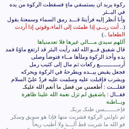
ركوة يريد ان يستسقي ماءٍ فسقطت الركوة من يده
في البــئر
وأنا أنظر إليه فرأيتهُ قـــد رمق السماء وسمعتهُ يقول
(..
أنت ربــي إذا ظمئت إلى الماء،وقوتي إذا أردت
الطعاما
..)
آللهم سيدي مـــالي غيرها فلا تعدمنياها
قال شفيق فــو الله لقد رأيت البئر قد ارتفع ماؤهُ فمد
يده وأخذ الركوة وملأها مــاء فتوضأ وصلى
أربـــــــــــع ركعات ثم مال إلى كثيب رمل
فجعل يقبض بيــده ويطرحهُ في الركوة ويحركه
ويشرب فإقبلت عليه وسلمت عليه فردّ عليّ السلام
فقلـــت :
أطعمني من فضل ما أنعم الله عليكـ
فقــال :
ياشفيق لم تزل نعمة الله علينا ظاهرة
وبــاطنة
فإحـــــــسن ظنكـ بربكـ
ثم ناولني الركوة فشربت منها فإذا هو سويق وسكر
فو الله ما شربت قط ألـــذ ولا أطيب ريحاً