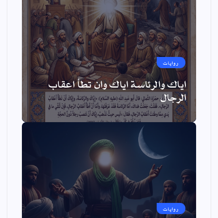
روايات
اياك والرئاسة اياك وان تطأ اعقاب
الرجال
روايات