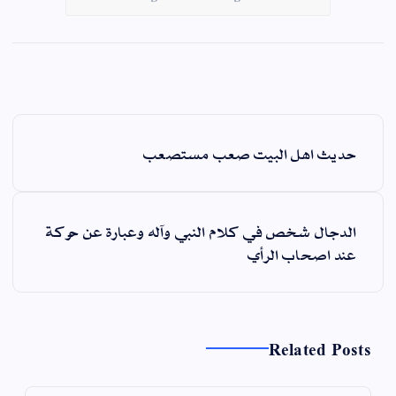
ت
حديث اهل البيت صعب مستصعب
ص
فّ
ح
الدجال شخص في كلام النبي وآله وعبارة عن حركة
ا
عند اصحاب الرأي
ل
م
ق
ا
Related Posts
ل
ا