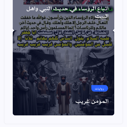
اتباع الرؤساء في حديث النبي واهل
البيت
روايات
المؤمن غريب