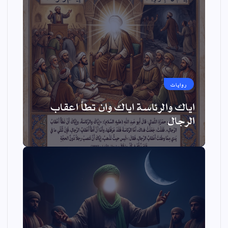
روايات
اياك والرئاسة اياك وان تطأ اعقاب
الرجال