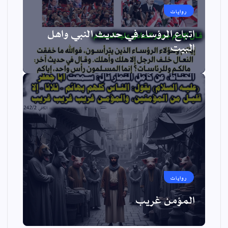
روايات
اتباع الرؤساء في حديث النبي واهل
البيت
روايات
المؤمن غريب