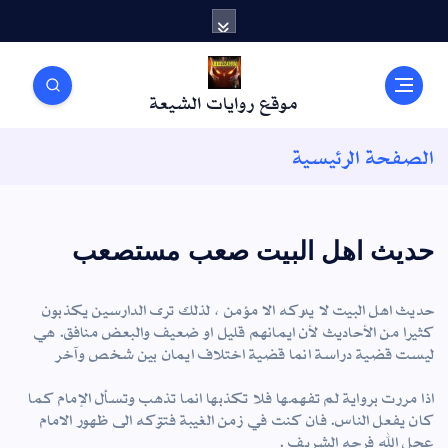
موقع روايات الشيعة
الصفحة الرئيسية
حديث اهل البيت صعب مستصعب
حديث اهل البيت لا يدركه الا مؤمن ، لذلك ترى الدارسين يكذبون
كثيرا من الأحاديث لأن ايمانهم قليل او ضعيف والبعض منافق. هي
ليست قضية دراسة انما قضية اختلاف ايمان بين شخص وآخر
اذا مررت برواية لم تفهمها فلا تكذبها انما تذهب وتسأل الإمام كما
كان يفعل الناس. فان كنت في زمن الغيبة فتتركه الى ظهور الامام
عجل الله فرجه الشريف .