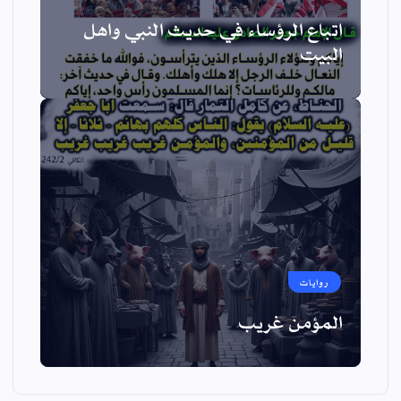
اتباع الرؤساء في حديث النبي واهل
البيت
روايات
المؤمن غريب