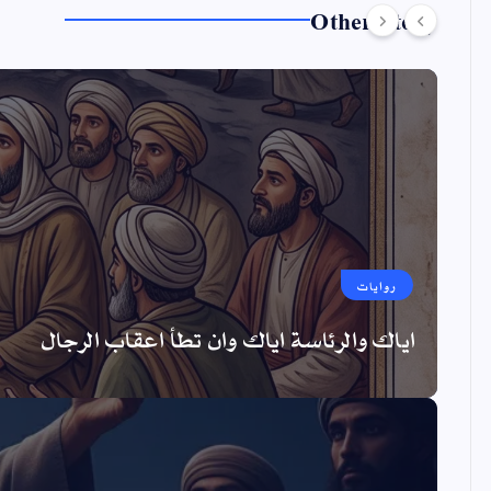
Other Story
روايات
اياك والرئاسة اياك وان تطأ اعقاب الرجال