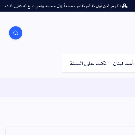
اللهم العن أول ظالم ظلم محمداً وآل محمد وآخر تابع له على ذلك
سد لبنان
نكت على السنة