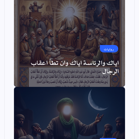
روايات
اياك والرئاسة اياك وان تطأ اعقاب
الرجال