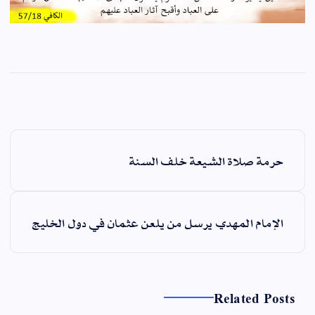
ت
حرمة صلاة الشيعة خلف السنة
ص
فّ
ح
الإمام المهدي يرسل من يلعن عثمان في دول الخليج
ا
ل
م
ق
Related Posts
ا