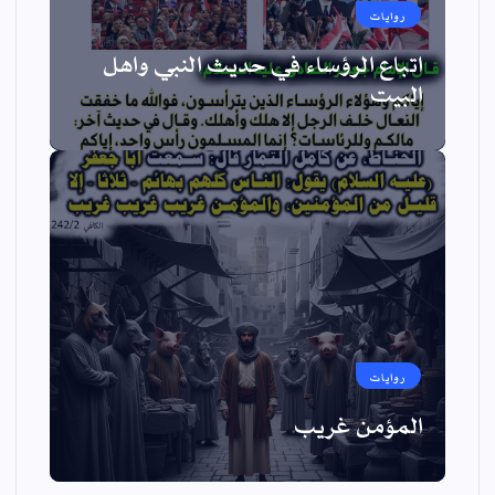
روايات
اتباع الرؤساء في حديث النبي واهل
البيت
روايات
المؤمن غريب