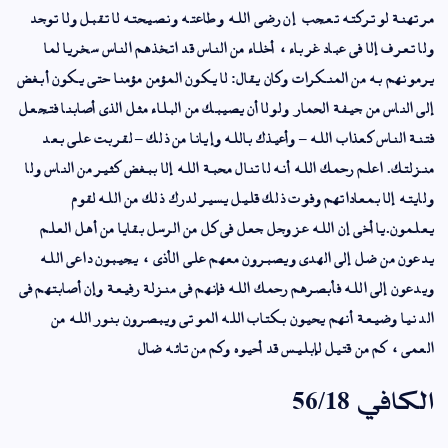
مرتهنة لو تركته تعجب إن رضى الله وطاعته ونصيحته لا تقبل ولا توجد
ولا تعرف إلا في عباد غرباء، أخلاء من الناس قد اتخذهم الناس سخريا لما
يرمونهم به من المنكرات وكان يقال: لا يكون المؤمن مؤمنا حتى يكون أبغض
إلى الناس من جيفة الحمار ولولا أن يصيبك من البلاء مثل الذي أصابنا فتجعل
فتنة الناس كعذاب الله – وأعيذك بالله وإيانا من ذلك – لقربت على بعد
منزلتك. اعلم رحمك الله أنه لا تنال محبة الله إلا ببغض كثير من الناس ولا
ولايته إلا بمعاداتهم وفوت ذلك قليل يسير لدرك ذلك من الله لقوم
يعلمون.يا أخي إن الله عز وجل جعل في كل من الرسل بقايا من أهل العلم
يدعون من ضل إلى الهدى ويصبرون معهم على الأذى، يجيبون داعي الله
ويدعون إلى الله فأبصرهم رحمك الله
فإنهم في منزلة رفيعة وإن أصابتهم في
الدنيا وضيعة أنهم يحيون بكتاب الله الموتى ويبصرون بنور الله من
العمى، كم من قتيل لإبليس قد أحيوه وكم من تائه
ضال
الكافي 56/18