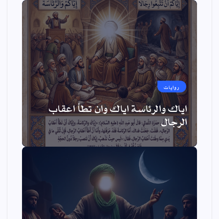
روايات
اياك والرئاسة اياك وان تطأ اعقاب
الرجال