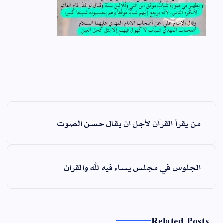
ت
من يقرأ القرآن لأجل ان يقال حسن الصوت
ص
فّ
ح
الجلوس في مجلس يساء فيه لله والقران
ا
ل
م
ق
Related Posts