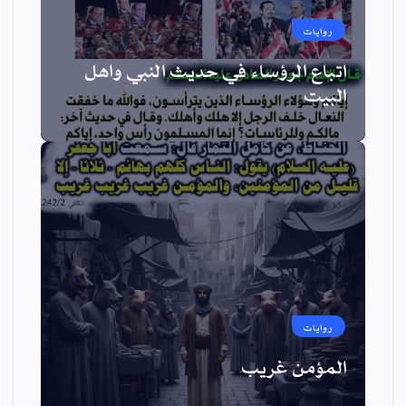
روايات
اتباع الرؤساء في حديث النبي واهل
البيت
روايات
المؤمن غريب