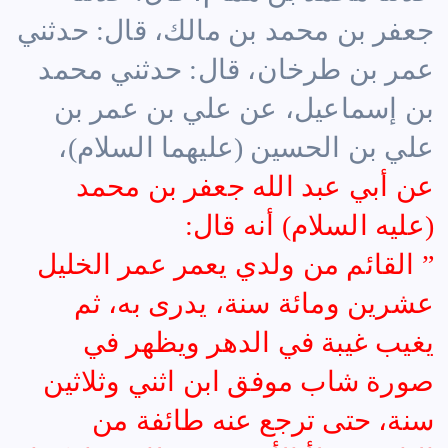
جعفر بن محمد بن مالك
، قال: حدثني
عمر بن طرخان
، قال: حدثني
محمد
بن إسماعيل
، عن
علي بن عمر بن
علي
بن
الحسين (عليهما السلام)
،
عن
أبي عبد الله جعفر بن محمد
(عليه السلام)
أنه قال:
” القائم من ولدي يعمر عمر الخليل
عشرين ومائة سنة، يدرى به، ثم
يغيب غيبة في الدهر ويظهر في
صورة شاب موفق ابن اثني وثلاثين
سنة، حتى ترجع عنه طائفة من