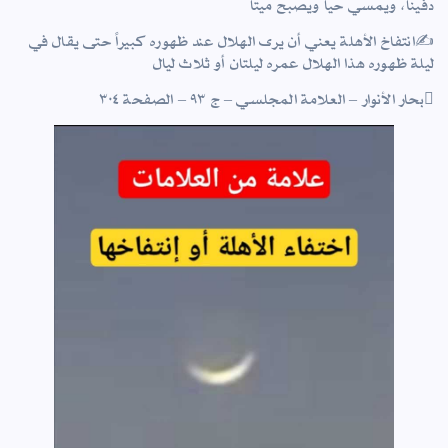
دفينا، ويمسي حيا ويصبح ميتا
✍انتفاخ الأهلة يعني أن يرى الهلال عند ظهوره كبيراً حتى يقال في
ليلة ظهوره هذا الهلال عمره ليلتان أو ثلاث ليال
بحار الأنوار – العلامة المجلسي – ج ٩٣ – الصفحة ٣٠٤