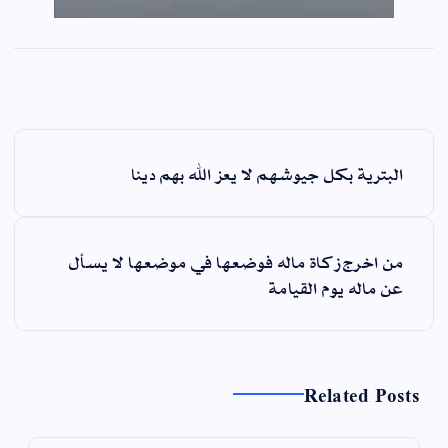
ت
البترية بكل جيوشهم لا يعز الله بهم دينا
ص
فّ
ح
من اخرج زكاة ماله فوضعها في موضعها لا يسأل
ا
عن ماله يوم القيامة
ل
م
ق
ا
Related Posts
ل
ا