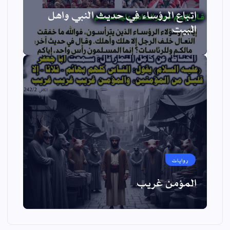
اتباع الرؤساء في حديث النبي واهل
البيت
روايات
المؤمن غريب