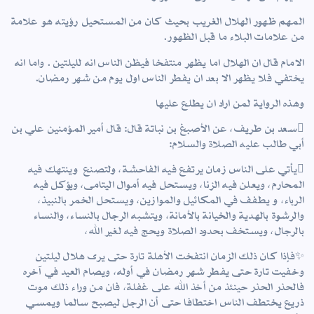
المهم ظهور الهلال الغريب بحيث كان من المستحيل رؤيته هو علامة
من علامات البلاء ما قبل الظهور.
الامام قال ان الهلال اما يظهر منتفخا فيظن الناس انه لليلتين . واما انه
يختفي فلا يظهر الا بعد ان يفطر الناس اول يوم من شهر رمضان.
وهذه الرواية لمن اراد ان يطلع عليها
سعد بن طريف، عن الأصبغ بن نباتة قال: قال أمير المؤمنين علي بن
أبي طالب عليه الصلاة والسلام:
يأتي على الناس زمان يرتفع فيه الفاحشة، ولتصنع وينتهك فيه
المحارم، ويعلن فيه الزنا، ويستحل فيه أموال اليتامى، ويؤكل فيه
الرباء، و يطفف في المكائيل والموازين، ويستحل الخمر بالنبيذ،
والرشوة بالهدية والخيانة بالأمانة، ويتشبه الرجال بالنساء، والنساء
بالرجال، ويستخف بحدود الصلاة ويحج فيه لغير الله،
✨فإذا كان ذلك الزمان انتفخت الأهلة تارة حتى يرى هلال ليلتين
وخفيت تارة حتى يفطر شهر رمضان في أوله، ويصام العيد في آخره
فالحذر الحذر حينئذ من أخذ الله على غفلة، فان من وراء ذلك موت
ذريع يختطف الناس اختطافا حتى أن الرجل ليصبح سالما ويمسي