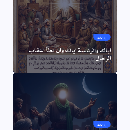
روايات
اياك والرئاسة اياك وان تطأ اعقاب
الرجال
روايات