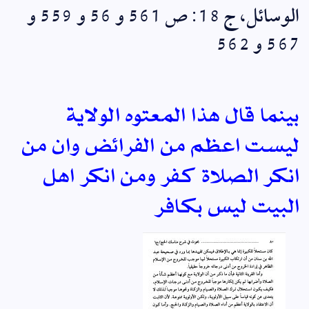
الوسائل، ج 18: ص 561 و 56 و 559 و
567 و 562
بينما قال هذا المعتوه الولاية
ليست اعظم من الفرائض وان من
انكر الصلاة كفر ومن انكر اهل
البيت ليس بكافر