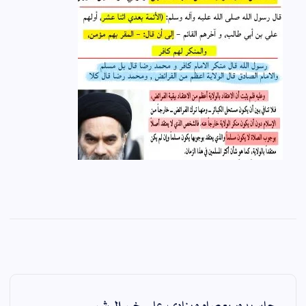
ت
جابر يدور بعصاه وينادي علي خير البشر
ص