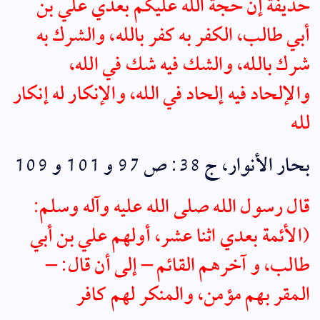
حذيفة إن
حجة
الله عليكم بعدي علي بن
أبي طالب، الكفر به كفر بالله، والشرك به
شرك بالله، والشك فيه شك في الله،
والإلحاد فيه إلحاد في الله، والإنكار له إنكار
لله
بحار الأنوار
، ج 38: ص 97 و 101 و 109
قال
رسول الله صلى الله عليه وآله وسلم
:
(الأئمة بعدي اثنا عشر، أولهم
علي بن أبي
طالب
، و آخرهم القائم – إلى أن قال: –
المقر بهم مؤمن، والمنكر لهم كافر