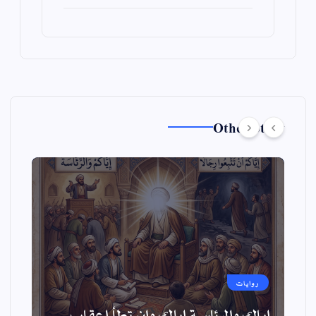
Other Story
روايات
اياك والرئاسة اياك وان تطأ اعقاب