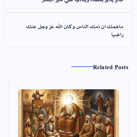
فّ
ح
ماهمك ان ذمك الناس وكان الله عز وجل عنك
ا
راضيا
ل
م
ق
ا
Related Posts
ل
ا
ت