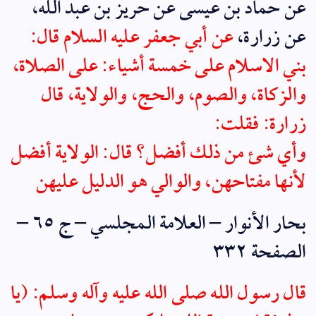
عن
حماد بن عيسى
عن
حريز بن عبد الله
،
عن زرارة،
عن
أبي جعفر عليه السلام
قال:
بني الاسلام على خمسة أشياء: على
الصلاة
،
والزكاة،
والصوم
،
والحج
، والولاية، قال
زرارة: فقلت:
وأي شئ من ذلك أفضل؟ قال: الولاية أفضل
لأنها مفتاحهن، والوالي هو الدليل عليهن
بحار الأنوار – العلامة المجلسي – ج ٦٥ –
الصفحة ٣٣٢
قال
رسول الله صلى الله عليه وآله وسلم
: (يا