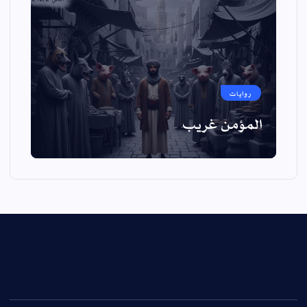
روايات
المؤمن غريب