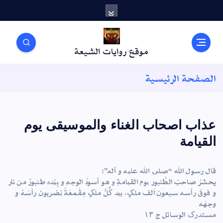
موقع روايات الشيعة
الصفحة الرئيسية
عذاب اصحاب الغناء والموسيقى يوم
القيامة
ﻗﺎﻝ ﺭﺳﻮﻝ ﺍﻟﻠﻪ “ﺻﻠﯽ ﺍﻟﻠﻪ ﻋﻠﯿﻪ ﻭ ﺁﻟﻪ”:
يحشرُ ﺻﺎﺣﺐُ اﻟﻄَّﻨﺒﻮﺭ ﯾﻮﻡ ﺍﻟﻘﯿﺎﻣﺔِ ﻭ ﻫﻮ ﺃﺳﻮﺩُ ﺍﻟﻮﺟﻪِ ﻭ ﺑِﯿَﺪﻩ ﻃﻨﺒﻮﺭٌ ﻣﻦ ﻧﺎﺭ
ﻭ ﻓﻮﻕَ ﺭﺃﺳﻪ ﺳﺒﻌﻮﻥ ﺍَﻟﻒ ﻣﻠﮏٍ، ﺑﯿﺪ ﮐُﻞُّ ﻣﻠﮏٍ ﻣِﻘْﻤﻌَﺔُ ﯾَﻀﺮﺑﻮﻥ ﺭﺃﺳَﻪُ ﻭ
ﻭﺟﻬَﻪ
ﻣﺴﺘﺪﺭﮎ ﺍﻟﻮﺳﺎﺋﻞ ﺝ ۱۳