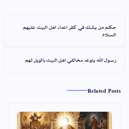
ت
حكم من يشك في كفر اعداء اهل البيت عليهم
ص
السلام
فّ
ح
ا
رسول الله يتوعد مخالفي اهل البيت بالويل لهم
ل
م
ق
ا
Related Posts
ل
ا
ت