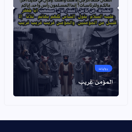
روايات
المؤمن غريب