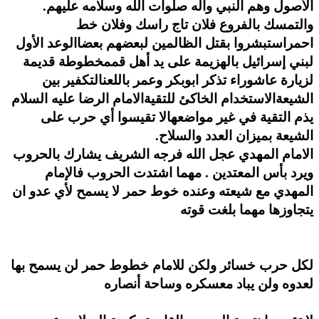
الأصول وهم النبي واله صلوات الله وسلامه عليهم.
والتمسك بالفروع فلان تاج راسك وفلان خط
احمر
استبشروا بقتل الظالمين لبعضهم بعضا
الوعد الأول
لبني إسرائيل بالهزيمة على يد أهل قم
مخطوطة قديمة
لزيارة عاشوراء تذكر ابوبكر وعمر باللعن
التكفير بين
الشيعة
الاستخدام الخاكئ للتقية
الامام الرضا عليه السلام
يذم التقية في غير مواضعها
لا تقيسوا أي حرب على
الشيعة بميزان العدد والسلاح.
الامام المهدي عجل الله فرجه الشريف يشارك بالحروب
ويرد بأس المعتدين . مهما اشتدت الحروب فالإمام
المهدي مع شيعته وعنده خوط حمر لا يسمح لأي عدو ان
يتجاوزها مهما بلغت قوته
لكل حرب خسائر ولكن للامام خطوط حمر لن يسمح بها
لعدوه ولن يباد معسكره وساحة أنصاره