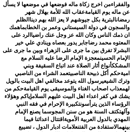
والفقراء
من اخرج زكاة ماله فوضعها في موضعها لا يسأل
عن ماله يوم القيامة
عقاب الله للأمة بهلال شهر
رمضان
البترية بكل جيوشهم لا يعز الله بهم دينا
الظلم
والسجون في دولة السيستاني وعمر بن الخطاب
ماهمك
ان ذمك الناس وكان الله عز وجل عنك راضيا
الرد على
المعتوه محمد رضا
جابر يدور بعصاه وينادي علي خير
البشر
لا تفرق بين ما جرى على الزهراء وبين ما جرى على
الإمام الحسين
معجزة الإمام الرضا عليه السلام مع
المشكك
أنواع أثار الصلاة عند اتباع السقيفة وبني
امية
حكم أكل ذبيحة الناصبي
تعمد الشراء من الناصبي
وترك الشيعي
رسول الله يتوعد مخالفي اهل البيت بالويل
لهم
عذاب اصحاب الغناء والموسيقى يوم القيامة
حكم من
يشك في كفر اعداء اهل البيت عليهم السلام
إياكم وهؤلاء
الرؤساء الذين يترأسون
تكبيرة الإحرام في فقه النبي
وآله
تكتف السنة هو من سنن المجوس
ما يصنع الإمام
المهدي بالدول العربية الأموية
اقتتال اعدائنا فيما
بينهم
الاستفادة من الفتن
علامات ادبار الدول ، تضيبع