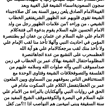
سجون السعودية
اسماء الشيعة قبل الغيبة وبعد
الغيبة
الامام الصادق يلعن رموز السنة بعد كل صلاة
جبناء
الشيعة تقوى قلوبهم عند الظهور الشريف
تغير الخطاب
الشيعي ، من وراءه ؟
من علامات الظهور رجل من ولد
الامام الحسين عليه السلام يقوم بدعوة الى فتنة
كلام
الامام علي عليه السلام عن عثمان بن عفان أبو بطن
نصرة
المؤمن في احاديث النبي وآله
لا تأخذ منا لقب الإمام علي
ولا نأخذ منك لقب مرجعك
الامام علي هو آية الله
العظمى
حرب على التشيع من عدة اتجاهات
نصرة
المظلوم
احتفال الشيعة بهلاك عمر بن الخطاب في زمن
صدام
موقف النبي وآله صلوات الله وسلامه عليهم من
الفلسفة والتصوف
خلافات الشيعة وفتاوى الوحدة مع
السنة
تناقض الناس بموقفهم بين السماوي وبين الملعون
عمر بن الخطاب
تفضل الكلام على السكوت مادام في
الحق في روايات النبي وآله
كتابان بالبراءة من الامام علي
عليه السلام في البصرة والكوفة
موقف الشيخ المفيد من
سنة السقيفة وبني امية
من هم النواصب اذا !!؟
من كفل