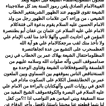
الغيبة
الامام الصادق يلعن رموز السنة بعد كل صلاة
جبناء
الشيعة تقوى قلوبهم عند الظهور الشريف
تغير الخطاب
الشيعي ، من وراءه ؟
من علامات الظهور رجل من ولد
الامام الحسين عليه السلام يقوم بدعوة الى فتنة
كلام
الامام علي عليه السلام عن عثمان بن عفان أبو بطن
نصرة
المؤمن في احاديث النبي وآله
لا تأخذ منا لقب الإمام علي
ولا نأخذ منك لقب مرجعك
الامام علي هو آية الله
العظمى
حرب على التشيع من عدة اتجاهات
نصرة
المظلوم
احتفال الشيعة بهلاك عمر بن الخطاب في زمن
صدام
موقف النبي وآله صلوات الله وسلامه عليهم من
الفلسفة والتصوف
خلافات الشيعة وفتاوى الوحدة مع
السنة
تناقض الناس بموقفهم بين السماوي وبين الملعون
عمر بن الخطاب
تفضل الكلام على السكوت مادام في
الحق في روايات النبي وآله
كتابان بالبراءة من الامام علي
عليه السلام في البصرة والكوفة
موقف الشيخ المفيد من
سنة السقيفة وبني امية
من هم النواصب اذا !!؟
من كفل
لنا يتيما قطعته عنا محبتنا باستتارنا
فضل وأجر الدفاع عن