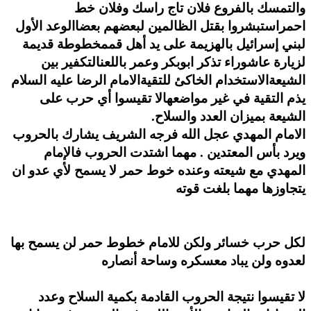
والتمسك بالفروع فلان تاج راسك وفلان خط
احمر
استبشروا بقتل الظالمين لبعضهم بعضا
الوعد الأول
لبني إسرائيل بالهزيمة على يد أهل قم
مخطوطة قديمة
لزيارة عاشوراء تذكر ابوبكر وعمر باللعن
التكفير بين
الشيعة
الاستخدام الخاكئ للتقية
الامام الرضا عليه السلام
يذم التقية في غير مواضعها
لا تقيسوا أي حرب على
الشيعة بميزان العدد والسلاح.
الامام المهدي عجل الله فرجه الشريف يشارك بالحروب
ويرد بأس المعتدين . مهما اشتدت الحروب فالإمام
المهدي مع شيعته وعنده خوط حمر لا يسمح لأي عدو ان
يتجاوزها مهما بلغت قوته
لكل حرب خسائر ولكن للامام خطوط حمر لن يسمح بها
لعدوه ولن يباد معسكره وساحة أنصاره
لا تقيسوا نتيجة الحروب القادمة بكمية السلاح وعدد