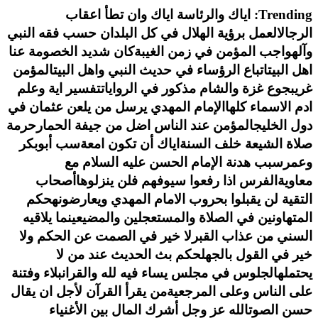
التجاوز
Trending:
اياك والرئاسة اياك وان تطأ اعقاب
إلى
الرجال
العمل برؤية الهلال في كل البلدان حسب فقه النبي
المحتوى
وآله
واجب المؤمن في زمن الغيبة
كان شديد الخصومة عنا
اهل البيت
اتباع الرؤساء في حديث النبي واهل البيت
المؤمن
غريب
جوع غزة والشام مذكور في الروايات
تفسير اية وعلم
ادم الاسماء كلها
الإمام المهدي يرسل من يلعن عثمان في
دول الخليج
المؤمن عند الناس اضل من جيفة الحمار
حرمة
صلاة الشيعة خلف السنة
اياك أن تكون امعة
سب أبوبكر
وعمر
سبب هدنة الإمام الحسن عليه السلام مع
معاوية
الفرس اذا رفعوا سيوفهم فلن ينزلوها
أصحاب
التقية لن يقبلوا بحروب الامام المهدي ويعارضونه
حكم
المتهاونين في الصلاة والمستعجلين والمضيعين
ما يلاقيه
السني من عذاب القبر
لا خير في الصمت عن الحكم ولا
خير في القول بالجهل
حكم بث الحديث عند من لا
يحتمله
الجلوس في مجلس يساء فيه لله والقران
بلاء وفتنة
على الناس وعلى المرجعية
من يقرأ القرآن لأجل ان يقال
حسن الصوت
الله عز وجل أشرك المال بين الأغنياء