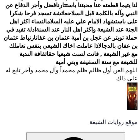
لنا يتيما قطعته عنا محبتنا باستتارنا
فضل وأجر الدفاع عن
النبي وآله بالكلمة قبل السلاح
عائشة تسجد فرحا شكرا
على باستشهاد الامام علي عليه السلام
النساء اكثر اهل
الجنة عند الشيعة واكثر اهل النار عند السنة
ادلة تفيد في
حملة تويتر عن عجل بن أمية عثمان بن عفان
ارتباط عثمان
بن عفان بالدجال
اذا عاملت اخاك الشيعي بنفس تعاملك
مع غير الشيعة , فانت لست شيعيا حقا
ثقافة الندية
للشيعة مع سنة السقيفة وبني أمية
اللهم العن أول ظالم ظلم محمداً وآل محمد وآخر تابع له
على ذلك
موقع روايات الشيعة