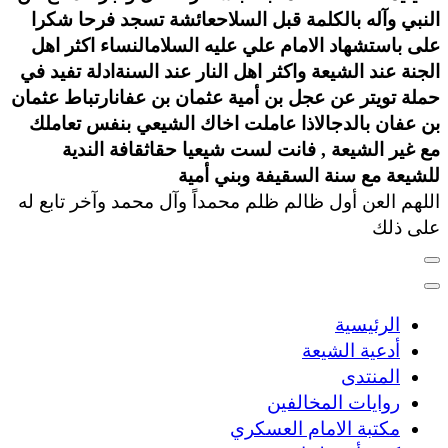
النبي وآله بالكلمة قبل السلاح
عائشة تسجد فرحا شكرا
على باستشهاد الامام علي عليه السلام
النساء اكثر اهل
الجنة عند الشيعة واكثر اهل النار عند السنة
ادلة تفيد في
حملة تويتر عن عجل بن أمية عثمان بن عفان
ارتباط عثمان
بن عفان بالدجال
اذا عاملت اخاك الشيعي بنفس تعاملك
مع غير الشيعة , فانت لست شيعيا حقا
ثقافة الندية
للشيعة مع سنة السقيفة وبني أمية
اللهم العن أول ظالم ظلم محمداً وآل محمد وآخر تابع له
على ذلك
الرئيسية
أدعية الشيعة
المنتدى
روايات المخالفين
مكتبة الامام العسكري