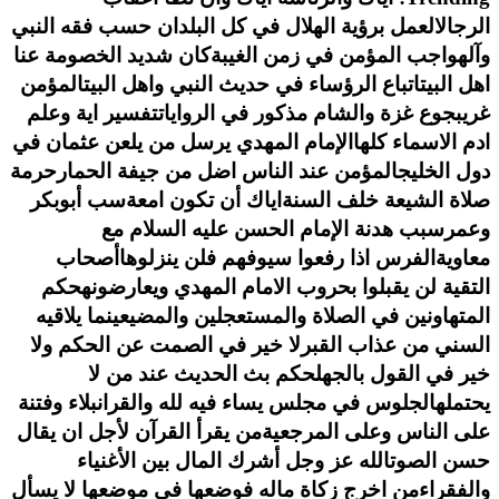
الرجال
العمل برؤية الهلال في كل البلدان حسب فقه النبي
وآله
واجب المؤمن في زمن الغيبة
كان شديد الخصومة عنا
اهل البيت
اتباع الرؤساء في حديث النبي واهل البيت
المؤمن
غريب
جوع غزة والشام مذكور في الروايات
تفسير اية وعلم
ادم الاسماء كلها
الإمام المهدي يرسل من يلعن عثمان في
دول الخليج
المؤمن عند الناس اضل من جيفة الحمار
حرمة
صلاة الشيعة خلف السنة
اياك أن تكون امعة
سب أبوبكر
وعمر
سبب هدنة الإمام الحسن عليه السلام مع
معاوية
الفرس اذا رفعوا سيوفهم فلن ينزلوها
أصحاب
التقية لن يقبلوا بحروب الامام المهدي ويعارضونه
حكم
المتهاونين في الصلاة والمستعجلين والمضيعين
ما يلاقيه
السني من عذاب القبر
لا خير في الصمت عن الحكم ولا
خير في القول بالجهل
حكم بث الحديث عند من لا
يحتمله
الجلوس في مجلس يساء فيه لله والقران
بلاء وفتنة
على الناس وعلى المرجعية
من يقرأ القرآن لأجل ان يقال
حسن الصوت
الله عز وجل أشرك المال بين الأغنياء
والفقراء
من اخرج زكاة ماله فوضعها في موضعها لا يسأل