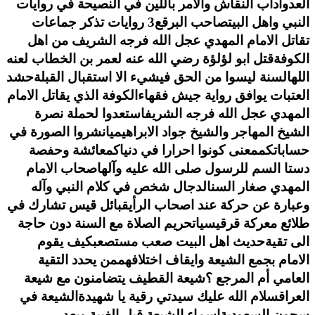
العدو
اداب النقاش والأمر باللين في النصيحة في روايات
النبي واهل البيت
صاحب البرقع
3 روايات تذكر جماعات
تقاتل الامام المهدي عجل الله فرجه الشريف من اهل
الكوفة
قتل ابو لؤلؤة رضي الله عنه لعمر بن الخطاب لعنه
الله
السنة ليسوا من الحق فيشيء الا استقبال القبلة
حشد
العتبات يوافق رواية جيش فقهاءالكوفة الذي يقاتل الامام
المهدي عجل الله فرجه الشريف
استعدوا لحملة نصرة
الشيخ المهاجر والشيخ جواد الابراهيمي
انشروا الصورة في
حساباتكم
معنى كونوا احرارا في دنياكم
عائشة وحفصة
دستا السم للرسول صلى الله عليه وآله
اصحاب الامام
المهدي صغار السن
الدجال شخص في كلام النبي وآله
وعبارة عن حركة عند اصحاب الرأي
قبائل قيس تشارك في
طلائع معركة قرقيسيا
تحريم الصلاة مع السنة دون حاجة
الى تقية
حديث اهل البيت صعب مستصعب
كيف يقوم
الامام بجمع الشيعة وايقاف اختلافهم
من يحدد التقية
العامي أم المرجع ؟
شيعة القطيف يتضامنون مع شيعة
العراق
سلام الله عليك سيدتي رقية يا شهيدة
الشيعة في
سجون السعودية
اسماء الشيعة قبل الغيبة وبعد