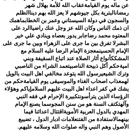
عن ماله يوم القيامة
عقاب الله للأمة بهلال شهر
رمضان
البترية بكل جيوشهم لا يعز الله بهم دينا
الظلم
والسجون في دولة السيستاني وعمر بن الخطاب
ماهمك
ان ذمك الناس وكان الله عز وجل عنك راضيا
الرد على
المعتوه محمد رضا
جابر يدور بعصاه وينادي علي خير
البشر
لا تفرق بين ما جرى على الزهراء وبين ما جرى على
الإمام الحسين
معجزة الإمام الرضا عليه السلام مع
المشكك
أنواع أثار الصلاة عند اتباع السقيفة وبني
امية
حكم أكل ذبيحة الناصبي
تعمد الشراء من الناصبي
وترك الشيعي
رسول الله يتوعد مخالفي اهل البيت بالويل
لهم
عذاب اصحاب الغناء والموسيقى يوم القيامة
حكم من
يشك في كفر اعداء اهل البيت عليهم السلام
إياكم وهؤلاء
الرؤساء الذين يترأسون
تكبيرة الإحرام في فقه النبي
وآله
تكتف السنة هو من سنن المجوس
ما يصنع الإمام
المهدي بالدول العربية الأموية
اقتتال اعدائنا فيما
بينهم
الاستفادة من الفتن
علامات ادبار الدول ، تضيبع
الأصول وهم النبي واله صلوات الله وسلامه عليهم.