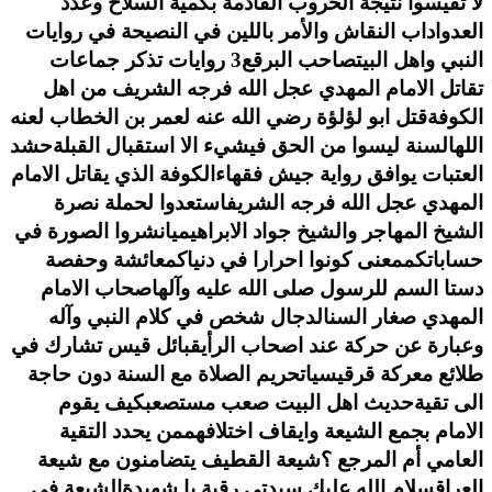
لا تقيسوا نتيجة الحروب القادمة بكمية السلاح وعدد
العدو
اداب النقاش والأمر باللين في النصيحة في روايات
النبي واهل البيت
صاحب البرقع
3 روايات تذكر جماعات
تقاتل الامام المهدي عجل الله فرجه الشريف من اهل
الكوفة
قتل ابو لؤلؤة رضي الله عنه لعمر بن الخطاب لعنه
الله
السنة ليسوا من الحق فيشيء الا استقبال القبلة
حشد
العتبات يوافق رواية جيش فقهاءالكوفة الذي يقاتل الامام
المهدي عجل الله فرجه الشريف
استعدوا لحملة نصرة
الشيخ المهاجر والشيخ جواد الابراهيمي
انشروا الصورة في
حساباتكم
معنى كونوا احرارا في دنياكم
عائشة وحفصة
دستا السم للرسول صلى الله عليه وآله
اصحاب الامام
المهدي صغار السن
الدجال شخص في كلام النبي وآله
وعبارة عن حركة عند اصحاب الرأي
قبائل قيس تشارك في
طلائع معركة قرقيسيا
تحريم الصلاة مع السنة دون حاجة
الى تقية
حديث اهل البيت صعب مستصعب
كيف يقوم
الامام بجمع الشيعة وايقاف اختلافهم
من يحدد التقية
العامي أم المرجع ؟
شيعة القطيف يتضامنون مع شيعة
العراق
سلام الله عليك سيدتي رقية يا شهيدة
الشيعة في