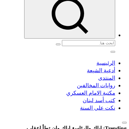
البحث
عن:
الرئيسية
أدعية الشيعة
المنتدى
روايات المخالفين
مكتبة الامام العسكري
كتب أسد لبنان
نكت على السنة
Trending:
اياك والرئاسة اياك وان تطأ اعقاب