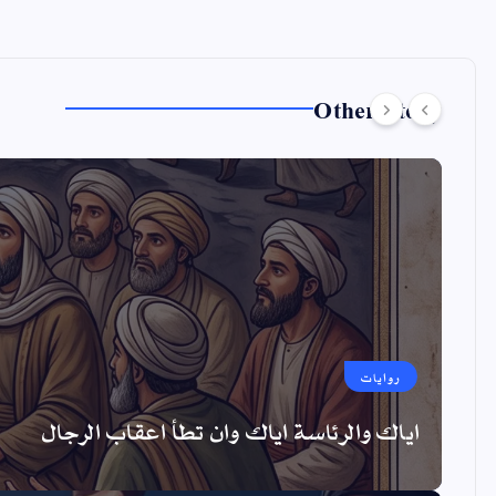
Other Story
روايات
اياك والرئاسة اياك وان تطأ اعقاب الرجال