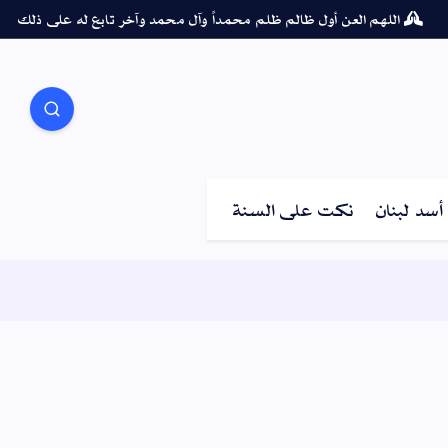
اللهم العن أول ظالم ظلم محمداً وآل محمد وآخر تابع له على ذلك
سد لبنان
نكت على السنة