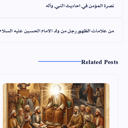
ص
نصرة المؤمن في احاديث النبي وآله
فّ
ح
من علامات الظهور رجل من ولد الامام الحسين عليه السلام 
ا
ل
م
ق
Related Posts
ا
ل
ا
ت