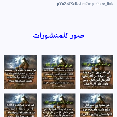
pYnZz8XcB/view?usp=share_link
صور للمنشورات