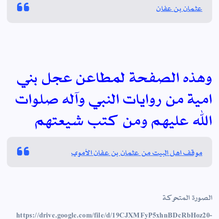
عثمان بن عفان
وهذه الصفحة لمطاعن عجل بني
امية من روايات النبي وآله صلوات
الله عليهم ومن كتب شيعتهم
موقف اهل البيت من عثمان بن عفان الأموي
الصورة المتحركة
https://drive.google.com/file/d/19CJXMFyP5xhnBDcRbHoz20-