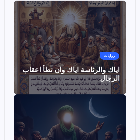
روايات
اياك والرئاسة اياك وان تطأ اعقاب
الرجال