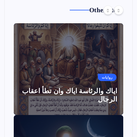
Other Story
روايات
اياك والرئاسة اياك وان تطأ اعقاب
الرجال