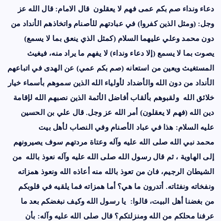
دعاء ونداء صم بكم عمى فهم لا يعقلون قال الامام: قال الله عز
وجل: (ومثل الذين كفروا) في عبادتهم للأصنام واتخاذهم الأنداد من
دون محمد
وعلي عليهما السلام
(كمثل الذي ينعق بما لا يسمع)
يصوت بما لا يسمع (إلا دعاء ونداء) لا يفهم ما يراد منه، فيغيث
المستغيث ويعين من استعانه (صم بكم عمي) عن الهدى في اتباعهم
الأنداد من دون الله والأضداد لأولياء الله الذين سموهم بأسماء
خيار
خلائق الله ولقبوهم بألقاب أفاضل الأئمة الذين نصبهم الله لإقامة
دين الله (فهم لا يعقلون) أمر الله عز وجل. قال
علي بن الحسين
عليه السلام
: هذا في عباد الأصنام وفي النصاب لأهل بيت
محمد
نبي الله صلى الله عليه وآله
وعتاة مردتهم سوف يصيرونهم
إلى الهاوية ، ثم قال
رسول الله صلى الله عليه وآله
نعوذ بالله من
الشيطان الرجيم، فان من تعوذ بالله منه أعاذه الله ونعوذ همزاته
ونفخاته ونفثاته. أتدرون ما هي؟ أما همزاته فما يلقيه في قلوبكم
من بغضنا أهل البيت، قالوا: يا رسول الله وكيف نبغضكم بعد ما
عرفنا محلكم من الله ومنزلتكم؟ قال صلى الله عليه وآله: بأن