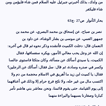
من ولدك، بذلك أخبرني جبرئيل عليه السلام فمن شاء فليؤمن ومن
شاء فليكفر
بحار الأنوار ص27 -ج63
نصر بن صباح
، عن
إسحاق بن محمد البصري
، عن
محمد بن
جمهور
العمي، عن
موسى بن بشار الوشاء
، عن
داود بن
النعمان
قال: دخلت الكميت فأنشده وذكر نحوه ثم قال في آخره:
إن الله عز وجل يحب معالي الأمور، ويكره سفسافها، فقال
الكميت، يا سيدي أسألك عن مسألة، وكان متكئا فاستوى جالسا
وكسر في صدره وسادة، ثم قال: سل فقال: أسألك عن الرجلين؟
فقال: يا كميت ابن زيد ما أهريق في الاسلام محجمة من دم ولا
اكتسب مال من غير حله، ولا نكح فرج حرام إلا وذلك في أعناقهما
إلى
يوم القيامة
، حتى يقوم قائمنا، ونحن معاشر
بني هاشم
نأمر
كبارنا وصغارنا بسبهما والبراءة منهما