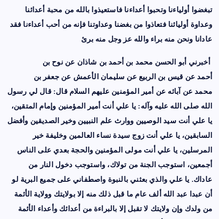
تبغضوا أولياءنا وتحبوا أعداءنا فاستعيذوا بالله من محبة أعدائنا
وعداوة أوليائنا فتعاذوا من بغضنا وعداوتنا فإنه من أحب أعداءنا فقد
عادانا ونحن منه براء والله عز وجل منه برئ
أخبرني أبو الحسن
محمد بن أحمد بن شاذان
عن
نوح بن
أحمد
عن
قيس بن الربيع
عن
سليمان الأعمش
عن
جعفر بن
محمد
عن آبائه عن
أمير المؤمنين عليهم السلام
قال: قال لي
رسول
الله صلى الله عليه وآله
: يا علي أنت أمير المؤمنين وإمام المتقين،
يا علي أنت سيد الوصيين ووارث علم النبيين وخير الصديقين وأفضل
السابقين، يا علي أنت
زوج
سيدة نساء العالمين
وخليفة خير
المرسلين، يا علي أنت مولى المؤمنين والحجة بعدي على الناس
أجمعين، استوجب الجنة من تولاك، واستوجب دخول النار من
عاداك. يا علي والذي بعثني بالنبوة واصطفاني على جميع البرية لو
أن عبدا عبد الله ألف عام ما قبل ذلك منه إلا بولايتك وولاية الأئمة
من ولدك وإن ولايتك لا تقبل إلا بالبراءة من أعدائك وأعداء الأئمة