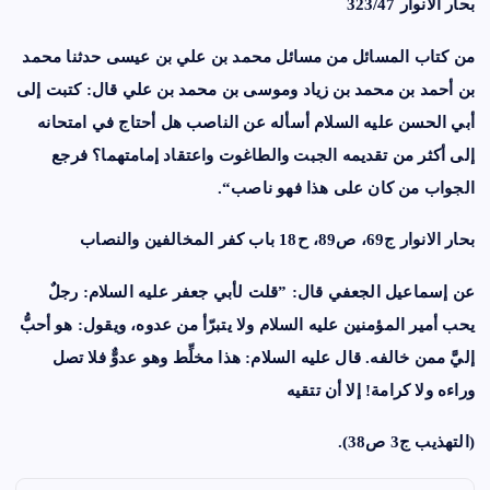
بحار الانوار 323/47
من كتاب المسائل من مسائل محمد بن علي بن عيسى حدثنا محمد
بن أحمد بن محمد بن زياد وموسى بن محمد بن علي قال: كتبت إلى
أبي الحسن عليه السلام أسأله عن الناصب هل أحتاج في امتحانه
إلى أكثر من تقديمه الجبت والطاغوت واعتقاد إمامتهما؟ فرجع
الجواب من كان على هذا فهو ناصب“.
بحار الانوار
ج69، ص89، ح18 باب كفر المخالفين والنصاب
عن إسماعيل الجعفي قال: ”قلت لأبي جعفر عليه السلام: رجلٌ
يحب أمير المؤمنين عليه السلام ولا يتبرّأ من عدوه، ويقول: هو أحبُّ
إليَّ ممن خالفه. قال عليه السلام: هذا مخلِّط وهو عدوٌّ فلا تصل
وراءه ولا كرامة! إلا أن تتقيه
(التهذيب ج3 ص38).